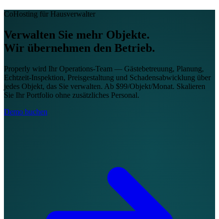
CoHosting für Hausverwalter
Verwalten Sie mehr Objekte.
Wir übernehmen den Betrieb.
Properly wird Ihr Operations-Team — Gästebetreuung, Planung,
Echtzeit-Inspektion, Preisgestaltung und Schadensabwicklung über
jedes Objekt, das Sie verwalten. Ab $99/Objekt/Monat. Skalieren
Sie Ihr Portfolio ohne zusätzliches Personal.
Demo buchen