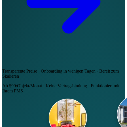
Transparente Preise · Onboarding in wenigen Tagen · Bereit zum
Skalieren
Ab $99/Objekt/Monat
·
Keine Vertragsbindung
·
Funktioniert mit
Ihrem PMS