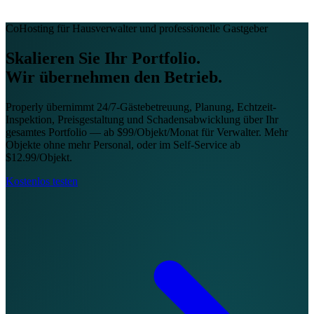
CoHosting für Hausverwalter und professionelle Gastgeber
Skalieren Sie Ihr Portfolio.
Wir übernehmen den Betrieb.
Properly übernimmt 24/7-Gästebetreuung, Planung, Echtzeit-
Inspektion, Preisgestaltung und Schadensabwicklung über Ihr
gesamtes Portfolio — ab $99/Objekt/Monat für Verwalter. Mehr
Objekte ohne mehr Personal, oder im Self-Service ab
$12.99/Objekt.
Kostenlos testen