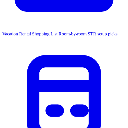
Vacation Rental Shopping List
Room-by-room STR setup picks