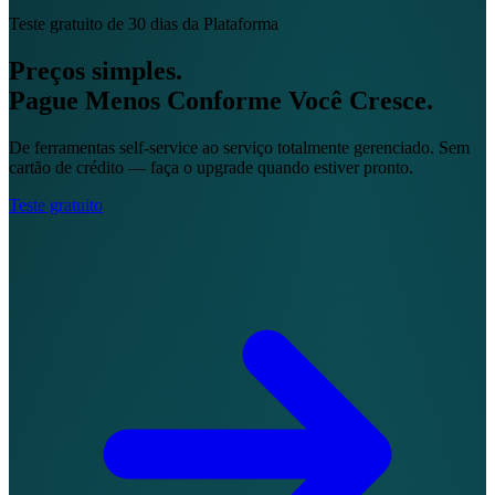
Teste gratuito de 30 dias da Plataforma
Preços simples.
Pague Menos Conforme Você Cresce.
De ferramentas self-service ao serviço totalmente gerenciado. Sem
cartão de crédito — faça o upgrade quando estiver pronto.
Teste gratuito