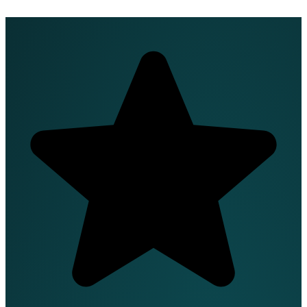
EN
FR
DE
IT
PT
ES
HR
RU