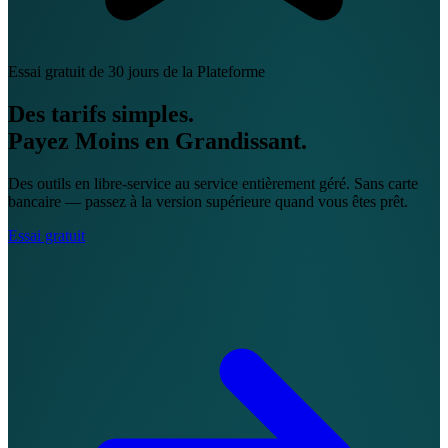
Essai gratuit de 30 jours de la Plateforme
Des tarifs simples.
Payez Moins en Grandissant.
Des outils en libre-service au service entièrement géré. Sans carte
bancaire — passez à la version supérieure quand vous êtes prêt.
Essai gratuit