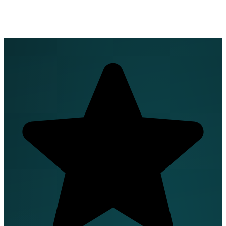
EN
FR
DE
IT
PT
ES
HR
RU