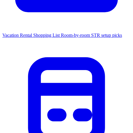
Vacation Rental Shopping List
Room-by-room STR setup picks