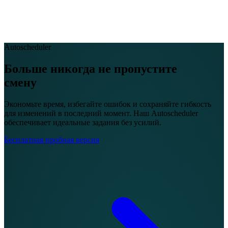
EN
FR
DE
IT
PT
ES
HR
RU
Autoscheduler
Больше никогда не пропустите
смену
Экономьте время, избегайте ошибок и сохраняйте гибкость
для изменений в последний момент. Наш Autoscheduler
обеспечивает идеальные задания без усилий.
Бесплатная пробная версия