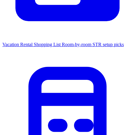
Vacation Rental Shopping List
Room-by-room STR setup picks