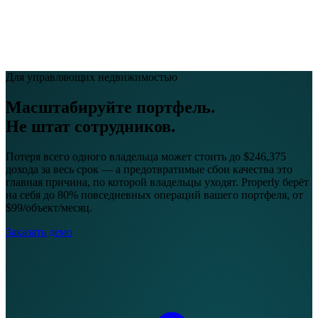
EN
FR
DE
IT
PT
ES
HR
RU
Для управляющих недвижимостью
Масштабируйте портфель.
Не штат сотрудников.
Потеря всего одного владельца может стоить до $246,375
дохода за весь срок — а предотвратимые сбои качества это
главная причина, по которой владельцы уходят. Properly берёт
на себя до 80% повседневных операций вашего портфеля, от
$99/объект/месяц.
Заказать демо