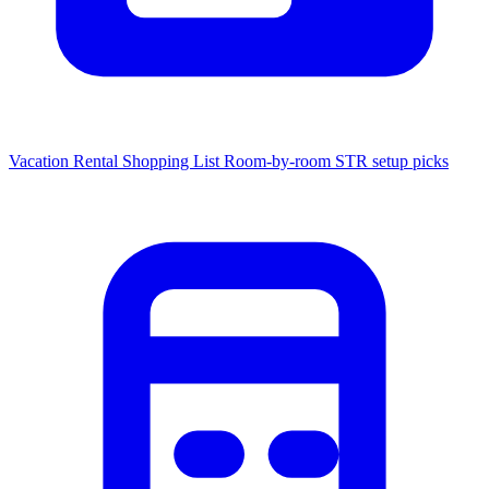
Vacation Rental Shopping List
Room-by-room STR setup picks