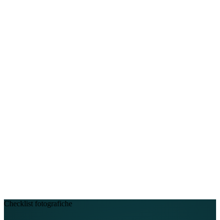
Chi siamo
Assistenza
EN
FR
DE
IT
PT
ES
HR
RU
Checklist fotografiche