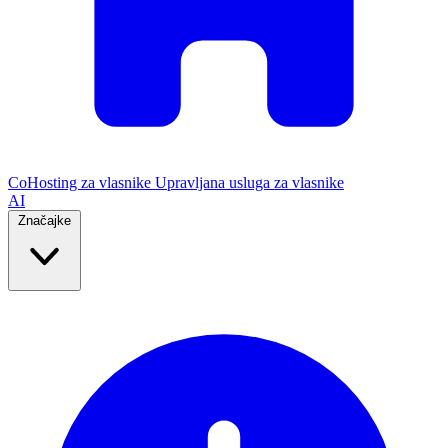
CoHosting za vlasnike
Upravljana usluga za vlasnike
AI
Značajke