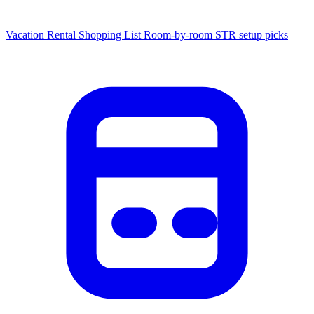
Vacation Rental Shopping List
Room-by-room STR setup picks