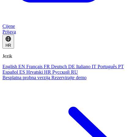
Cijene
Prijava
HR
Jezik
English
EN
Français
FR
Deutsch
DE
Italiano
IT
Português
PT
Español
ES
Hrvatski
HR
Русский
RU
Besplatna probna verzija
Rezervirajte demo