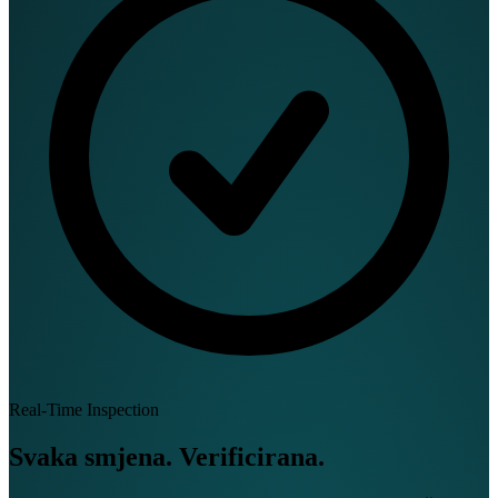
Real-Time Inspection
Svaka smjena.
Verificirana.