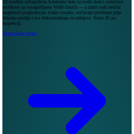
AI izrađuje prilagođenu kontrolnu listu za svaki dom i označava
probleme na fotografijama Vaših čistača — a zatim naši stručni
inspektori pregledavaju svaku oznaku, uočavaju probleme prije
dolaska gostiju i sve dokumentiraju za zahtjeve. Samo $5 po
inspekciji.
Rezervirajte demo