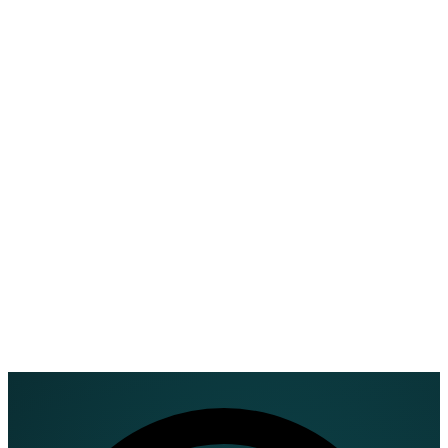
EN
FR
DE
IT
PT
ES
HR
RU