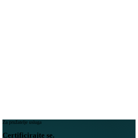
EN
FR
DE
IT
PT
ES
HR
RU
Za pružatelje usluga
Certificirajte se.