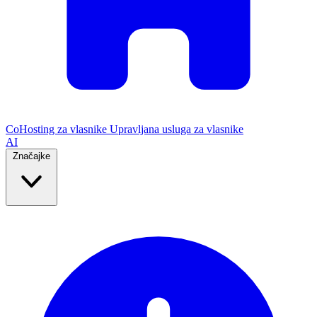
CoHosting za vlasnike
Upravljana usluga za vlasnike
AI
Značajke