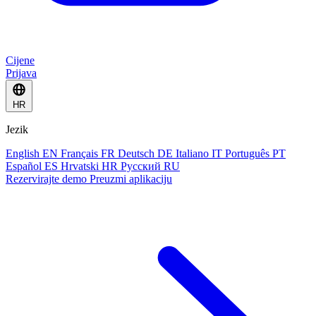
Cijene
Prijava
HR
Jezik
English
EN
Français
FR
Deutsch
DE
Italiano
IT
Português
PT
Español
ES
Hrvatski
HR
Русский
RU
Rezervirajte demo
Preuzmi aplikaciju