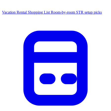
Vacation Rental Shopping List
Room-by-room STR setup picks