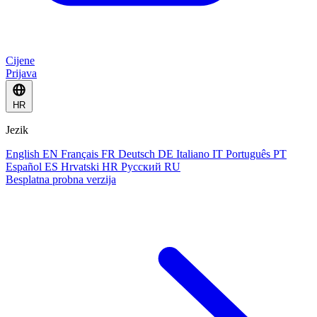
Cijene
Prijava
HR
Jezik
English
EN
Français
FR
Deutsch
DE
Italiano
IT
Português
PT
Español
ES
Hrvatski
HR
Русский
RU
Besplatna probna verzija