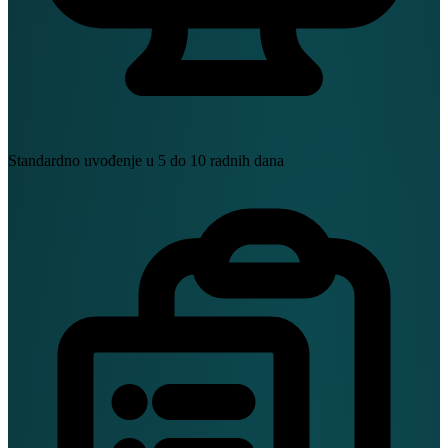
Standardno uvođenje u 5 do 10 radnih dana