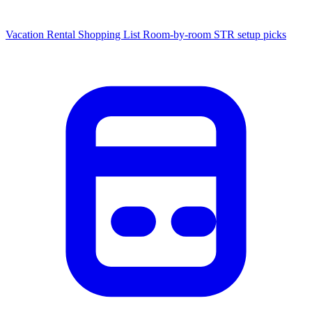
Vacation Rental Shopping List
Room-by-room STR setup picks