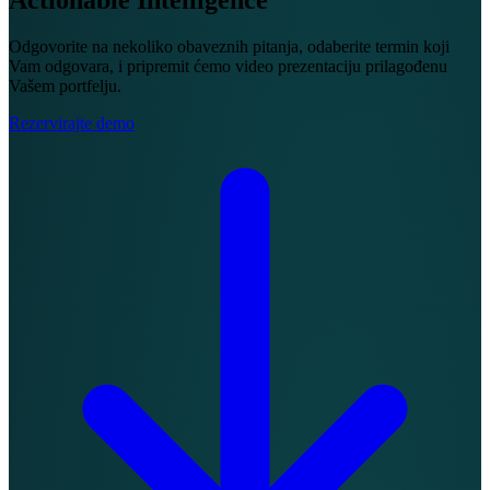
Odgovorite na nekoliko obaveznih pitanja, odaberite termin koji
Vam odgovara, i pripremit ćemo video prezentaciju prilagođenu
Vašem portfelju.
Rezervirajte demo