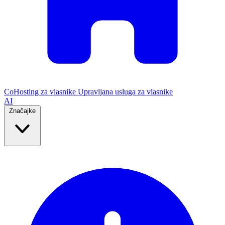
CoHosting za vlasnike
Upravljana usluga za vlasnike
AI
Značajke