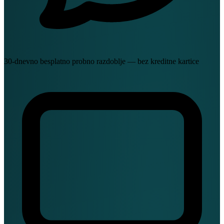
30-dnevno besplatno probno razdoblje — bez kreditne kartice