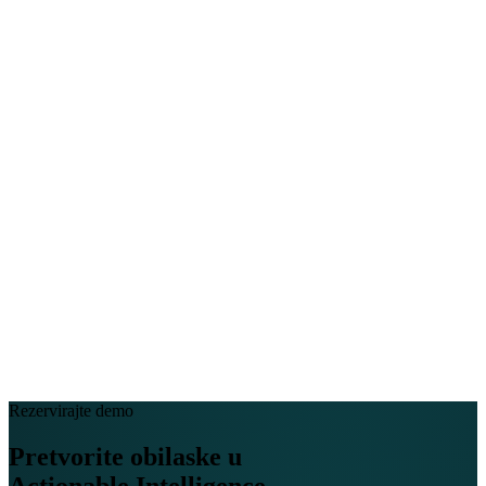
EN
FR
DE
IT
PT
ES
HR
RU
Rezervirajte demo
Pretvorite obilaske u
Actionable Intelligence