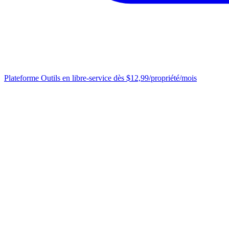
Plateforme
Outils en libre-service dès $12,99/propriété/mois